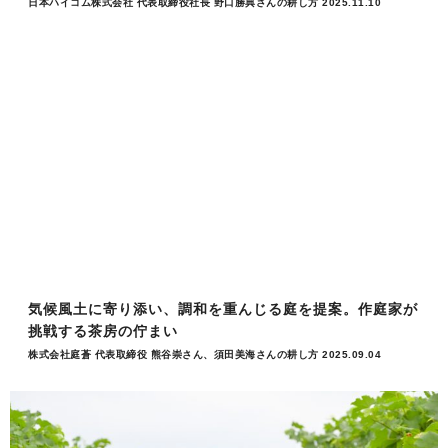
日本ハイコム株式会社 代表取締役社長 野口勝典さんの耕し方 2025.11.10
気候風土に寄り添い、調和を重んじる庭を提案。作庭家が
挑戦する茶房の佇まい
株式会社庭蒼 代表取締役 熊谷崇さん、須田美海さんの耕し方 2025.09.04