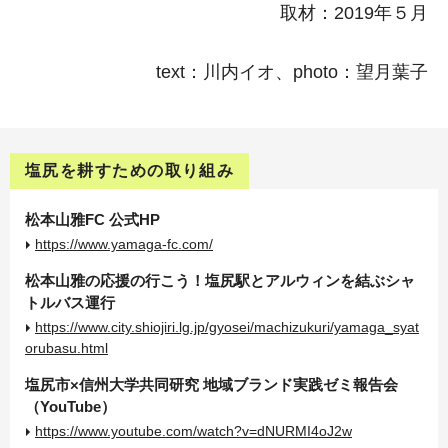
取材：2019年５月
text：川内イオ、photo：望月葉子
塩尻を
耕すための
取り組み
松本山雅FC 公式HP
https://www.yamaga-fc.com/
松本山雅の応援の行こう！塩尻駅とアルウィンを結ぶシャ
トルバス運行
https://www.city.shiojiri.lg.jp/gyosei/machizukuri/yamaga_syat
orubasu.html
塩尻市×信州大学共同研究 地域ブランド実践ゼミ報告会
（YouTube）
https://www.youtube.com/watch?v=dNURMI4oJ2w